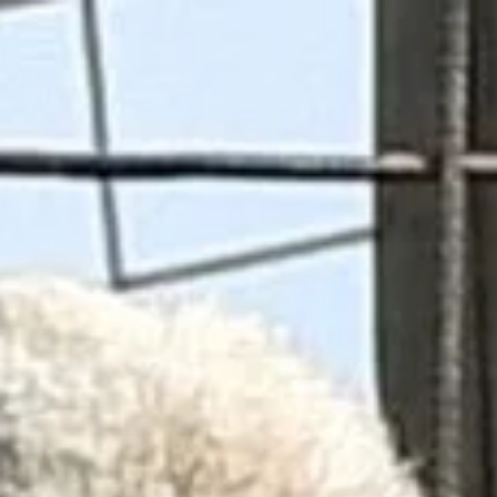
Adresse und route
Die Öffnungszeiten
Kontakt
Häufig gestellte Fragen
N
De huidige taal van de website is Deutsch