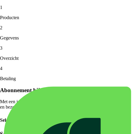
1
Producten
2
Gegevens
3
Overzicht
4
Betaling
Abonnement bij Eindhoven Zoo
Met een jaarabonnement profiteer je van onbeperkt entree tot het park
en bezoek je alle dieren zo vaak je wil!
Selecteer het aantal abonnementen
Selecteer het aantal personen met een leeftijd vanaf 3