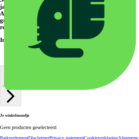
jaar waarvoor je een abonnement wil afsluiten.
Abonnementen voor kinderen van 0 t/m 2 jaar zijn
gratis. Dit abonnement wordt aangemaakt bij de
receptie en kan niet online besteld worden.
In de volgende stap vul je de gegevens in.
volgende
Je winkelmandje
Geen producten geselecteerd
Parkreglement
Disclaimer
Privacy statement
Cookieverklaring
Algemene