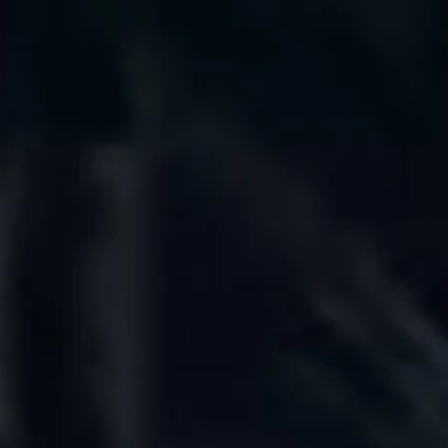
Adres en route
Openingstijden
Contact
Veelgestelde vragen
Nieuwsbrief
De huidige taal van de website is Nederlands