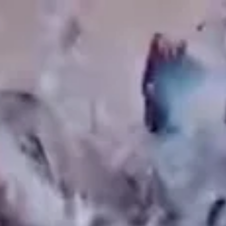
Adres en route
Openingstijden
Contact
Veelgestelde vragen
Nieuwsbrief
De huidige taal van de website is Nederlands